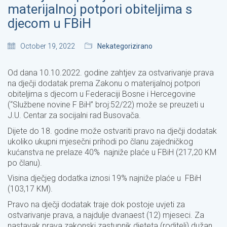
materijalnoj potpori obiteljima s
djecom u FBiH
October 19, 2022
Nekategorizirano
Od dana 10.10.2022. godine zahtjev za ostvarivanje prava
na dječji dodatak prema Zakonu o materijalnoj potpori
obiteljima s djecom u Federaciji Bosne i Hercegovine
(“Službene novine F BiH” broj:52/22) može se preuzeti u
J.U. Centar za socijalni rad Busovača.
Dijete do 18. godine može ostvariti pravo na dječji dodatak
ukoliko ukupni mjesečni prihodi po članu zajedničkog
kućanstva ne prelaze 40% najniže plaće u FBiH (217,20 KM
po članu).
Visina dječjeg dodatka iznosi 19% najniže plaće u FBiH
(103,17 KM).
Pravo na dječji dodatak traje dok postoje uvjeti za
ostvarivanje prava, a najdulje dvanaest (12) mjeseci. Za
nastavak prava zakonski zastupnik djeteta (roditelj) dužan