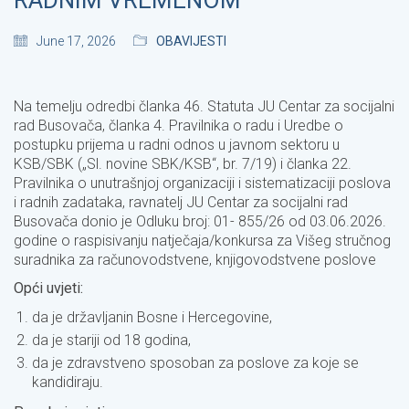
RADNIM VREMENOM
June 17, 2026
OBAVIJESTI
Na temelju odredbi članka 46. Statuta JU Centar za socijalni
rad Busovača, članka 4. Pravilnika o radu i Uredbe o
postupku prijema u radni odnos u javnom sektoru u
KSB/SBK („Sl. novine SBK/KSB“, br. 7/19) i članka 22.
Pravilnika o unutrašnjoj organizaciji i sistematizaciji poslova
i radnih zadataka, ravnatelj JU Centar za socijalni rad
Busovača donio je Odluku broj: 01- 855/26 od 03.06.2026.
godine o raspisivanju natječaja/konkursa za Višeg stručnog
suradnika za računovodstvene, knjigovodstvene poslove
Opći uvjeti:
da je državljanin Bosne i Hercegovine,
da je stariji od 18 godina,
da je zdravstveno sposoban za poslove za koje se
kandidiraju.