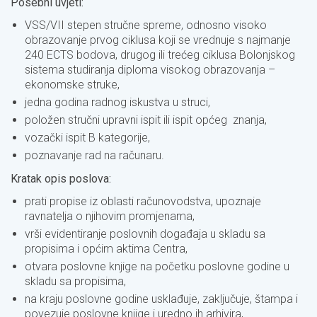
Posebni uvjeti:
VSS/VII stepen stručne spreme, odnosno visoko
obrazovanje prvog ciklusa koji se vrednuje s najmanje
240 ECTS bodova, drugog ili trećeg ciklusa Bolonjskog
sistema studiranja diploma visokog obrazovanja –
ekonomske struke,
jedna godina radnog iskustva u struci,
položen stručni upravni ispit ili ispit općeg znanja,
vozački ispit B kategorije,
poznavanje rad na računaru.
Kratak opis poslova:
prati propise iz oblasti računovodstva, upoznaje
ravnatelja o njihovim promjenama,
vrši evidentiranje poslovnih događaja u skladu sa
propisima i općim aktima Centra,
otvara poslovne knjige na početku poslovne godine u
skladu sa propisima,
na kraju poslovne godine usklađuje, zaključuje, štampa i
povezuje poslovne knjige i uredno ih arhivira,