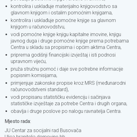
kontrolira i usklađuje materijalno knjigovodstvo sa
glavnom knjigom i ostalim pomoćnim knjigama,
kontrolira i usklađuje pomoćne knjige sa glavnom
knjigom u računovodstvu,
vodi pomoćne knjige knjigu kapitalne imovine, knjigu
javnog duga i druge pomoćne knjige prema potrebama
Centra u skladu sa propisima i općim aktima Centra,
priprema godišnji financijski izvještaj i isti podnosi
upravnom vijeću,
pruža stručnu pomoć i daje sve potrebne informacije
popisnim komisijama,
primjenjuje zakonske propise kroz MRS (međunarodni
računovodstveni standard),
vodi propisanu statističku evidenciju i sačinjava
statističke izvještaje za potrebe Centra i drugih organa,
obavlja i druge poslove po nalogu ravnatelja Centra.
Mjesto rada:
JU Centar za socijalni rad Busovača
Ulica branitelja domovine bb